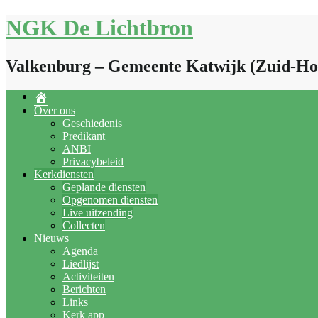
Doorgaan
NGK De Lichtbron
naar
inhoud
Valkenburg – Gemeente Katwijk (Zuid-Ho
Over ons
Geschiedenis
Predikant
ANBI
Privacybeleid
Kerkdiensten
Geplande diensten
Opgenomen diensten
Live uitzending
Collecten
Nieuws
Agenda
Liedlijst
Activiteiten
Berichten
Links
Kerk app